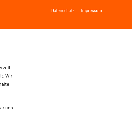
Datenschutz
Impressum
rzeit
t. Wir
halte
wir uns