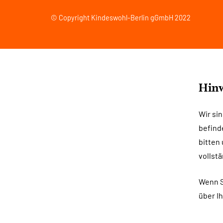
© Copyright Kindeswohl-Berlin gGmbH 2022
Hinw
Wir si
befind
bitten 
vollstä
Wenn S
über I