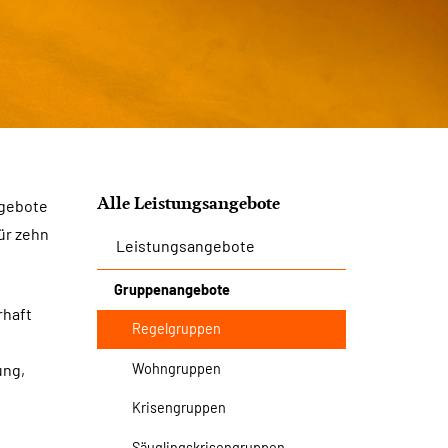
Alle Leistungsangebote
ngebote
ür zehn
Leistungsangebote
Gruppenangebote
rhaft
Regelgruppen
Wohngruppen
ung,
Krisengruppen
Säuglingskrisengruppen